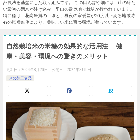
然農法を基盤にした取り組みです。 この田んぼや畑には、山の冷た
い最初の湧水が注ぎ込み、里山の最奥地で栽培が行われています。
特に稲は、花崗岩質の土壌と、昼夜の寒暖差が20度以上ある地域特
有の気候条件により、美味しい米に育つ環境が整っています。
自然栽培米の米糠の効果的な活用法 – 健
康・美容・環境への驚きのメリット
更新日：
2024年8月26日
公開日：
2024年8月9日
米の加工食品