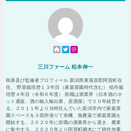
三川ファーム 松本伸一
執筆及び監修者プロフィール 新潟県東蒲原郡阿賀町在
住。 野菜栽培歴１３年目（家庭菜園時代含む） 稲作栽
培歴４年目（令和６年度） 前職は酒業界（日本酒のネ
ット通販、酒の輸入輸出業、居酒屋）で２０年経営す
る。２０１１年より当時住んでいた新潟市内で家庭菜
園スペースを３箇所借りて有機、無農薬で家庭菜園を
開始する。２０２０年に前職の酒業界から退き、農業
に集中する。２０２０年より阿賀町綱木にて耕作放棄