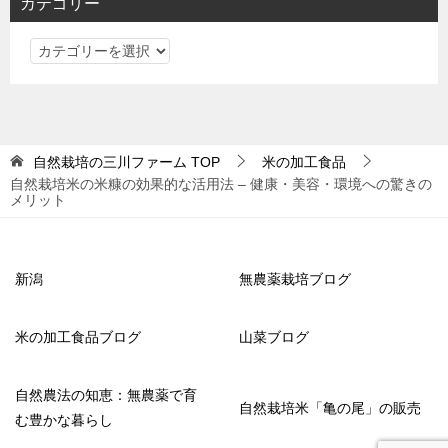
カテゴリー
カ
テ
ゴ
リ
ー
自然栽培の三川ファーム
TOP
米の加工食品
自然栽培米の米糠の効果的な活用法 – 健康・美容・環境への驚きの
メリット
新潟
無農薬栽培ブログ
米の加工食品ブログ
山菜ブログ
自然農法の知恵：無農薬で育
自然栽培米「亀の尾」の販売
む豊かな暮らし