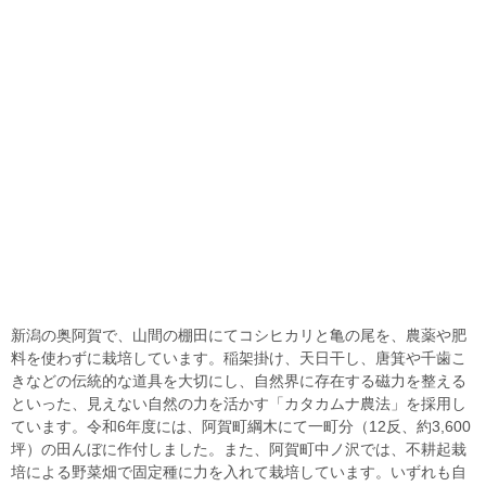
新潟の奥阿賀で、山間の棚田にてコシヒカリと亀の尾を、農薬や肥
料を使わずに栽培しています。稲架掛け、天日干し、唐箕や千歯こ
きなどの伝統的な道具を大切にし、自然界に存在する磁力を整える
といった、見えない自然の力を活かす「カタカムナ農法」を採用し
ています。令和6年度には、阿賀町綱木にて一町分（12反、約3,600
坪）の田んぼに作付しました。また、阿賀町中ノ沢では、不耕起栽
培による野菜畑で固定種に力を入れて栽培しています。いずれも自