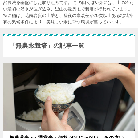
然農法を基盤にした取り組みです。 この田んぼや畑には、山の冷た
い最初の湧水が注ぎ込み、里山の最奥地で栽培が行われています。
特に稲は、花崗岩質の土壌と、昼夜の寒暖差が20度以上ある地域特
有の気候条件により、美味しい米に育つ環境が整っています。
「無農薬栽培」の記事一覧
無農薬米 vs 通常米：価格だけじゃない、その違い