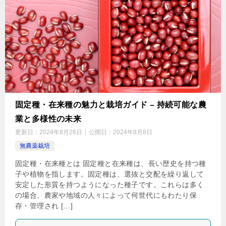
固定種・在来種の魅力と栽培ガイド – 持続可能な農
業と多様性の未来
更新日：
2024年8月26日
公開日：
2024年8月8日
無農薬栽培
固定種・在来種とは 固定種と在来種は、長い歴史を持つ種
子や植物を指します。固定種は、選抜と交配を繰り返して
安定した形質を持つようになった種子です。これらは多く
の場合、農家や地域の人々によって何世代にもわたり保
存・管理され […]