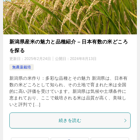
新潟県産米の魅力と品種紹介 – 日本有数の米どころ
を探る
更新日：
2025年2月24日
公開日：
2024年8月13日
無農薬栽培
新潟県の米作り：多彩な品種とその魅力 新潟県は、日本有
数の米どころとして知られ、その土地で育まれた米は全国
的に高い評価を受けています。新潟県は気候や土壌条件に
恵まれており、ここで栽培される米は品質が高く、美味し
いと評判で […]
続きを読む