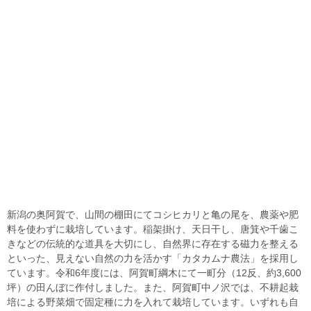
新潟の奥阿賀で、山間の棚田にてコシヒカリと亀の尾を、農薬や肥
料を使わずに栽培しています。稲架掛け、天日干し、唐箕や千歯こ
きなどの伝統的な道具を大切にし、自然界に存在する磁力を整える
といった、見えない自然の力を活かす「カタカムナ農法」を採用し
ています。令和6年度には、阿賀町綱木にて一町分（12反、約3,600
坪）の田んぼに作付しました。また、阿賀町中ノ沢では、不耕起栽
培による野菜畑で固定種に力を入れて栽培しています。いずれも自